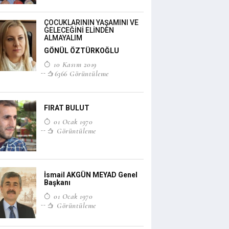
ÇOCUKLARININ YAŞAMINI VE
GELECEĞİNİ ELİNDEN
ALMAYALIM
GÖNÜL ÖZTÜRKOĞLU
10 Kasım 2019
6366 Görüntüleme
FIRAT BULUT
01 Ocak 1970
Görüntüleme
İsmail AKGÜN MEYAD Genel
Başkanı
01 Ocak 1970
Görüntüleme