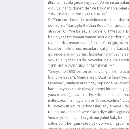
iftira elinizdeki güçle yayılıyor. Ve bu insan bak
oldu ya, hangi dönemde? Ve bakın mafya bunu ya
“BİR İNSAN OLARAK ÜZÜLÜYORUM”
CHP’nin zor durumda bırakılması için bu iddialar
son verdi: “Karısıyla Gökhan Böcek’in ifadesini ayn
alınıyor? CHP'ye bir şeyler söyle. CHP'yi suçla. 
ben siyasette zaman zaman sert eleştirilerle 
oynamadık, oynamayacağız da’. Yarın güç bizim e
İnsanların ailelerine, insanların çalışma arkadaş
görünce inanamıyorum. İnsanların namusuna sald
yok. Bunu yapanları da, yayanları da buna sessiz
“HEPİNİZİN VİCDANINA SESLENİYORUM”
Türkiye'de 1950'lerden beri siyasi partiler aras
İnönü ile Bayar'ı, Menderes'i, Özal ile İnönü'yü, 
Erbakan'ı, bunların arasında, hepsinde rekabet 
kadar hayasızca bir olayı, dönemi hiç kimse ya
yana oturduğumuz milletvekillerinin namuslarına 
milletvekilimizin oğlu arıyor "Anne, üzülme." diy
bu alçaklıktır ya!. Ya, arkadaşlar, söylemeye u
Kolları Başkanı bir "tweet" attı diye altmış gü
Vicdan yok mu, vicdan yok mu yahu! Bak, birisi 
saldırıyor , her gün video çekiyor ve bir grup m
ailesi var. Tekrar söylüyorum: Bakın, bu saldırı 