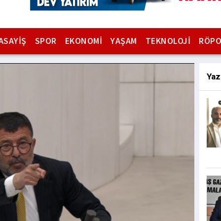
ASAYİŞ
SPOR
EKONOMİ
YAŞAM
TEKNOLOJİ
RÖPO
Yaz