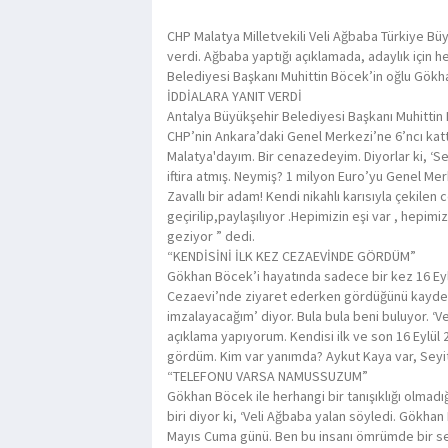
CHP Malatya Milletvekili Veli Ağbaba Türkiye Büy
verdi. Ağbaba yaptığı açıklamada, adaylık için h
Belediyesi Başkanı Muhittin Böcek’in oğlu Gökhan 
İDDİALARA YANIT VERDİ
Antalya Büyükşehir Belediyesi Başkanı Muhittin
CHP’nin Ankara’daki Genel Merkezi’ne 6’ncı kat
Malatya'dayım. Bir cenazedeyim. Diyorlar ki, ‘Seninl
iftira atmış. Neymiş? 1 milyon Euro’yu Genel Me
Zavallı bir adam! Kendi nikahlı karısıyla çekilen
geçirilip,paylaşılıyor .Hepimizin eşi var , hepi
geziyor ” dedi.
“KENDİSİNİ İLK KEZ CEZAEVİNDE GÖRDÜM”
Gökhan Böcek’i hayatında sadece bir kez 16 Eylü
Cezaevi’nde ziyaret ederken gördüğünü kayded
imzalayacağım’ diyor. Bula bula beni buluyor. ‘V
açıklama yapıyorum. Kendisi ilk ve son 16 Eylül 
gördüm. Kim var yanımda? Aykut Kaya var, Seyit 
“TELEFONU VARSA NAMUSSUZUM”
Gökhan Böcek ile herhangi bir tanışıklığı olmad
biri diyor ki, ‘Veli Ağbaba yalan söyledi. Gökh
Mayıs Cuma günü. Ben bu insanı ömrümde bir 