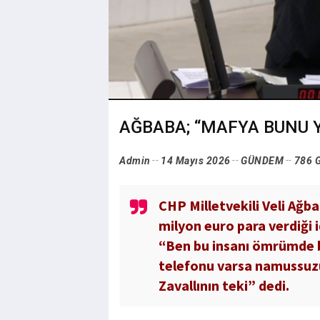
AĞBABA; “MAFYA BUNU
Admin
14 Mayıs 2026
GÜNDEM
786 
CHP Milletvekili Veli Ağb
milyon euro para verdiği 
“Ben bu insanı ömrümde 
telefonu varsa namussuzum
Zavallının teki” dedi.