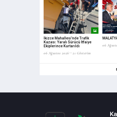
İkizce Mahallesi’nde Trafik
MALATYA
Kazası: Yaralı Sürücü İtfaiye
06 Ağust
Ekiplerince Kurtarıldı
06 Ağustos 2026
21 Gösterim
Ka