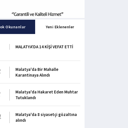
ok Okunanlar
Yeni Eklenenler
1
MALATYA'DA 14 KİŞİ VEFAT ETTİ
2
Malatya'da Bir Mahalle
Karantinaya Alındı
3
Malatya'da Hakaret Eden Muhtar
Tutuklandı
4
Malatya'da 8 siyasetçi gözaltına
alındı