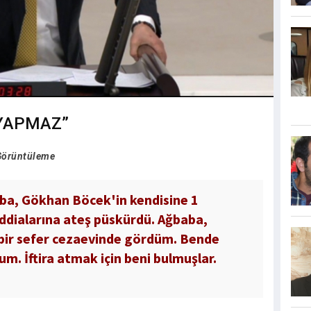
 YAPMAZ”
Görüntüleme
aba, Gökhan Böcek'in kendisine 1
iddialarına ateş püskürdü. Ağbaba,
bir sefer cezaevinde gördüm. Bende
. İftira atmak için beni bulmuşlar.