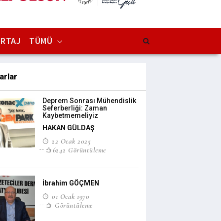
RTAJ
TÜMÜ
arlar
Deprem Sonrası Mühendislik
Seferberliği: Zaman
Kaybetmemeliyiz
HAKAN GÜLDAŞ
22 Ocak 2025
6242 Görüntüleme
İbrahim GÖÇMEN
01 Ocak 1970
Görüntüleme