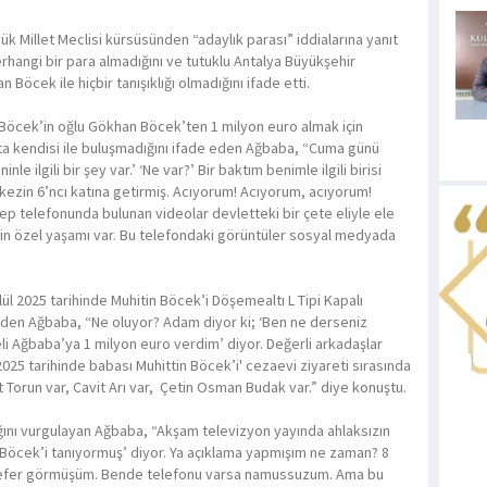
ük Millet Meclisi kürsüsünden “adaylık parası” iddialarına yanıt
erhangi bir para almadığını ve tutuklu Antalya Büyükşehir
Böcek ile hiçbir tanışıklığı olmadığını ifade etti.
 Böcek’in oğlu Gökhan Böcek’ten 1 milyon euro almak için
ta kendisi ile buluşmadığını ifade eden Ağbaba, “Cuma günü
e ilgili bir şey var.’ ‘Ne var?’ Bir baktım benimle ilgili birisi
rkezin 6’ncı katına getirmiş. Acıyorum! Acıyorum, acıyorum!
 cep telefonunda bulunan videolar devletteki bir çete eliyle ele
mizin özel yaşamı var. Bu telefondaki görüntüler sosyal medyada
l 2025 tarihinde Muhitin Böcek’i Döşemealtı L Tipi Kapalı
en Ağbaba, “Ne oluyor? Adam diyor ki; ‘Ben ne derseniz
eli Ağbaba’ya 1 milyon euro verdim’ diyor. Değerli arkadaşlar
2025 tarihinde babası Muhittin Böcek’i' cezaevi ziyareti sırasında
Torun var, Cavit Arı var, Çetin Osman Budak var.” diye konuştu.
ığını vurgulayan Ağbaba, “Akşam televizyon yayında ahlaksızın
an Böcek’i tanıyormuş’ diyor. Ya açıklama yapmışım ne zaman? 8
sefer görmüşüm. Bende telefonu varsa namussuzum. Ama bu