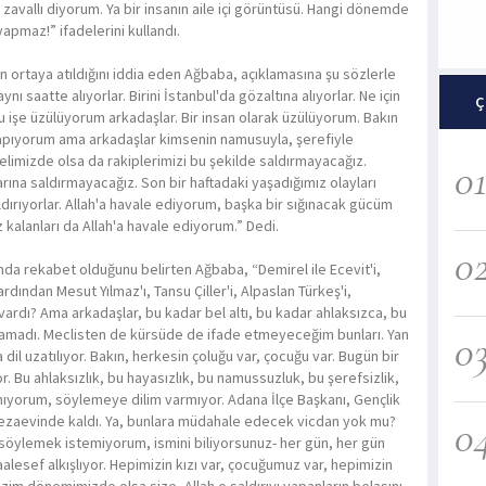
ın zavallı diyorum. Ya bir insanın aile içi görüntüsü. Hangi dönemde
pmaz!” ifadelerini kullandı.
ın ortaya atıldığını iddia eden Ağbaba, açıklamasına şu sözlerle
ı saatte alıyorlar. Birini İstanbul'da gözaltına alıyorlar. Ne için
Ç
Bu işe üzülüyorum arkadaşlar. Bir insan olarak üzülüyorum. Bakın
yapıyorum ama arkadaşlar kimsenin namusuyla, şerefiyle
limizde olsa da rakiplerimizi bu şekilde saldırmayacağız.
0
larına saldırmayacağız. Son bir haftadaki yaşadığımız olayları
ırıyorlar. Allah'a havale ediyorum, başka bir sığınacak gücüm
 kalanları da Allah'a havale ediyorum.” Dedi.
0
ında rekabet olduğunu belirten Ağbaba, “Demirel ile Ecevit'i,
ardından Mesut Yılmaz'ı, Tansu Çiller'i, Alpaslan Türkeş'i,
vardı? Ama arkadaşlar, bu kadar bel altı, bu kadar ahlaksızca, bu
şamadı. Meclisten de kürsüde de ifade etmeyeceğim bunları. Yan
0
dil uzatılıyor. Bakın, herkesin çoluğu var, çocuğu var. Bugün bir
or. Bu ahlaksızlık, bu hayasızlık, bu namussuzluk, bu şerefsizlik,
tanıyorum, söylemeye dilim varmıyor. Adana İlçe Başkanı, Gençlik
n cezaevinde kaldı. Ya, bunlara müdahale edecek vicdan yok mu?
0
-söylemek istemiyorum, ismini biliyorsunuz- her gün, her gün
aalesef alkışlıyor. Hepimizin kızı var, çocuğumuz var, hepimizin
bizim dönemimizde olsa size, Allah o saldırıyı yapanların belasını