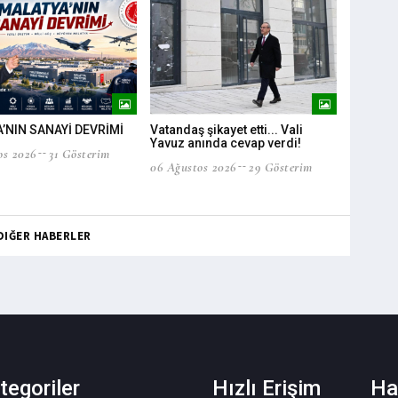
’NIN SANAYİ DEVRİMİ
Vatandaş şikayet etti... Vali
Barış Yıldız
Yavuz anında cevap verdi!
40 kişinin 
os 2026
31 Gösterim
06 Ağustos 2026
29 Gösterim
06 Ağustos
DIĞER HABERLER
tegoriler
Hızlı Erişim
Ha