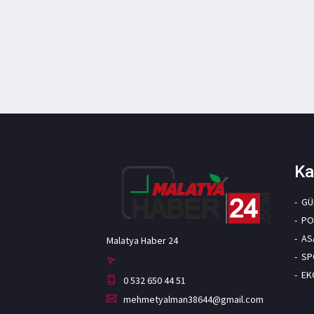
Ka
GÜ
PO
AS
Malatya Haber 24
SP
EK
0 532 650 44 51
mehmetyalman38644@gmail.com