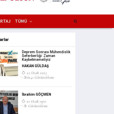
RTAJ
TÜMÜ
arlar
Deprem Sonrası Mühendislik
Seferberliği: Zaman
Kaybetmemeliyiz
HAKAN GÜLDAŞ
22 Ocak 2025
6241 Görüntüleme
İbrahim GÖÇMEN
01 Ocak 1970
Görüntüleme