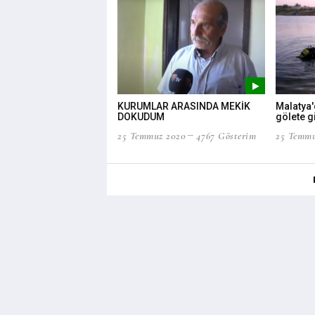
KURUMLAR ARASINDA MEKİK
Malatya'
DOKUDUM
gölete g
25 Temmuz 2020
4767 Gösterim
25 Temmu