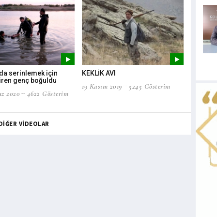
da serinlemek için
KEKLİK AVI
Malatya'da
iren genç boğuldu
semender
19 Kasım 2019
5245 Gösterim
z 2020
4622 Gösterim
12 Kasım 2
DİĞER VİDEOLAR