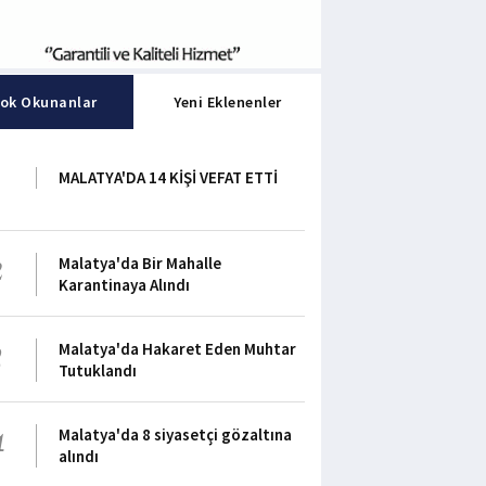
ok Okunanlar
Yeni Eklenenler
1
MALATYA'DA 14 KİŞİ VEFAT ETTİ
2
Malatya'da Bir Mahalle
Karantinaya Alındı
3
Malatya'da Hakaret Eden Muhtar
Tutuklandı
4
Malatya'da 8 siyasetçi gözaltına
alındı