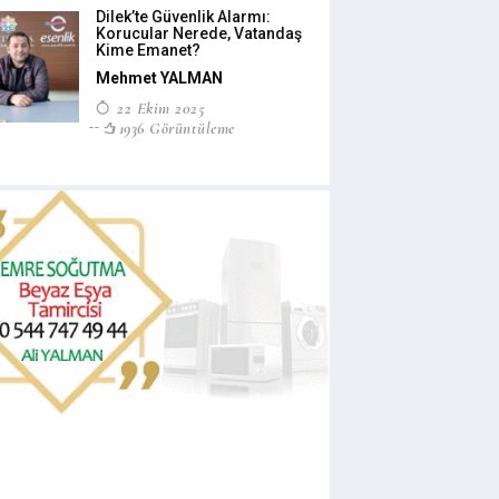
Dilek’te Güvenlik Alarmı:
Korucular Nerede, Vatandaş
Kime Emanet?
Mehmet YALMAN
22 Ekim 2025
1936 Görüntüleme
 sarı benekli
malatya dilek köpek kurtarma
DOLANDIR
 bulundu
KORKUYO
09 Kasım 2019
5197 Gösterim
019
4846 Gösterim
09 Kasım 2