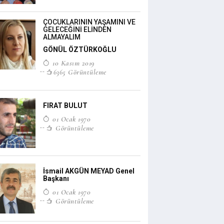
ÇOCUKLARININ YAŞAMINI VE
GELECEĞİNİ ELİNDEN
ALMAYALIM
GÖNÜL ÖZTÜRKOĞLU
10 Kasım 2019
6365 Görüntüleme
FIRAT BULUT
01 Ocak 1970
Görüntüleme
İsmail AKGÜN MEYAD Genel
Başkanı
01 Ocak 1970
Görüntüleme