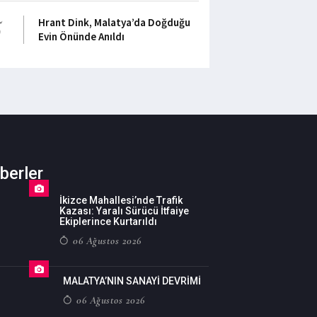
5
Hrant Dink, Malatya’da Doğduğu
Evin Önünde Anıldı
berler
İkizce Mahallesi’nde Trafik
Kazası: Yaralı Sürücü İtfaiye
Ekiplerince Kurtarıldı
06 Ağustos 2026
MALATYA’NIN SANAYİ DEVRİMİ
06 Ağustos 2026