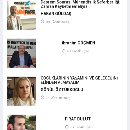
Deprem Sonrası Mühendislik Seferberliği:
Zaman Kaybetmemeliyiz
HAKAN GÜLDAŞ
22 Ocak 2025
İbrahim GÖÇMEN
01 Ocak 1970
ÇOCUKLARININ YAŞAMINI VE GELECEĞİNİ
ELİNDEN ALMAYALIM
GÖNÜL ÖZTÜRKOĞLU
10 Kasım 2019
FIRAT BULUT
01 Ocak 1970