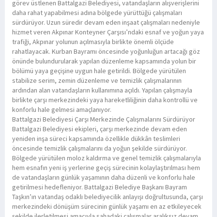
görev üstlenen Battalgazi Belediyesi, vatandaşların alışverişlerini
daha rahat yapabilmesi adına bölgede yürüttüğü çalışmaları
sürdürüyor. Uzun süredir devam eden inşaat çalışmaları nedeniyle
hizmet veren Akpınar Konteyner Çarşısı’ndaki esnaf ve yoğun yaya
trafiği, Akpınar yolunun açılmasıyla birlikte önemli ölçüde
rahatlayacak. Kurban Bayramı öncesinde yoğunluğun artacağı göz
önünde bulundurularak yapılan düzenleme kapsamında yolun bir
bölümü yaya geçişine uygun hale getirildi. Bölgede yürütülen
stabilize serim, zemin düzenleme ve temizlik çalışmalarının
ardından alan vatandaşların kullanımına açıldı. Yapılan çalışmayla
birlikte çarşı merkezindeki yaya hareketliliğinin daha kontrollü ve
konforlu hale gelmesi amaçlanıyor.
Battalgazi Belediyesi Çarşı Merkezinde Çalışmalarını Sürdürüyor
Battalgazi Belediyesi ekipleri, çarşı merkezinde devam eden
yeniden inşa süreci kapsamında özellikle dükkân teslimleri
öncesinde temizlik çalışmalarını da yoğun şekilde sürdürüyor.
Bölgede yürütülen moloz kaldırma ve genel temizlik çalışmalarıyla
hem esnafın yeni iş yerlerine geçiş sürecinin kolaylaştırılması hem
de vatandaşların günlük yaşamının daha düzenli ve konforlu hale
getirilmesi hedefleniyor. Battalgazi Belediye Başkanı Bayram
Taşkın’ın vatandaş odaklı belediyecilik anlayışı doğrultusunda, çarşı
merkezindeki dönüşüm sürecinin günlük yaşamı en az etkileyecek
şekilde ilerletilmesi amacıyla sahadaki çalışmalar aralıksız devam