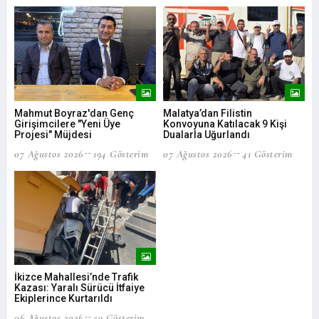
Mahmut Boyraz'dan Genç
Malatya’dan Filistin
MA
Girişimcilere "Yeni Üye
Konvoyuna Katılacak 9 Kişi
06 
Projesi" Müjdesi
Dualarla Uğurlandı
07 Ağustos 2026
194 Gösterim
07 Ağustos 2026
41 Gösterim
Bar
İkizce Mahallesi’nde Trafik
İşt
Kazası: Yaralı Sürücü İtfaiye
list
Ekiplerince Kurtarıldı
06 
06 Ağustos 2026
59 Gösterim