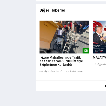
Diğer
Haberler
İkizce Mahallesi’nde Trafik
MALATYA
Kazası: Yaralı Sürücü İtfaiye
06 Ağust
Ekiplerince Kurtarıldı
06 Ağustos 2026
27 Gösterim