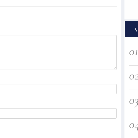
Ç
0
0
0
0