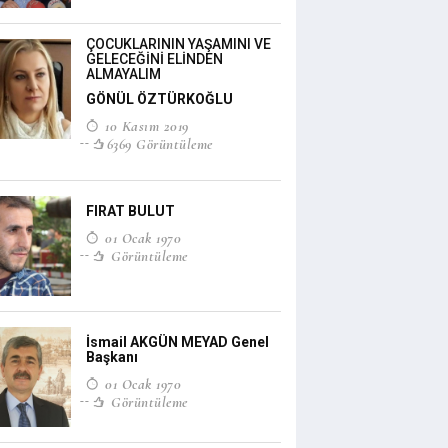
ÇOCUKLARININ YAŞAMINI VE
GELECEĞİNİ ELİNDEN
ALMAYALIM
GÖNÜL ÖZTÜRKOĞLU
10 Kasım 2019
6369 Görüntüleme
FIRAT BULUT
01 Ocak 1970
Görüntüleme
İsmail AKGÜN MEYAD Genel
Başkanı
01 Ocak 1970
Görüntüleme