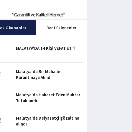
ok Okunanlar
Yeni Eklenenler
1
MALATYA'DA 14 KİŞİ VEFAT ETTİ
2
Malatya'da Bir Mahalle
Karantinaya Alındı
3
Malatya'da Hakaret Eden Muhtar
Tutuklandı
4
Malatya'da 8 siyasetçi gözaltına
alındı