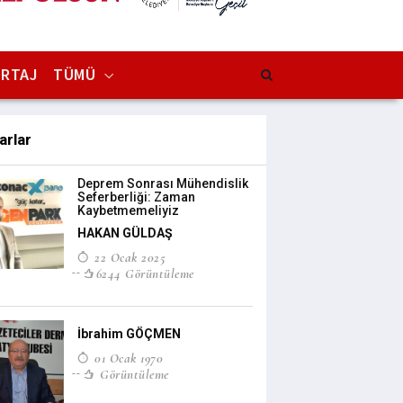
RTAJ
TÜMÜ
arlar
Deprem Sonrası Mühendislik
Seferberliği: Zaman
Kaybetmemeliyiz
HAKAN GÜLDAŞ
22 Ocak 2025
6244 Görüntüleme
İbrahim GÖÇMEN
01 Ocak 1970
Görüntüleme