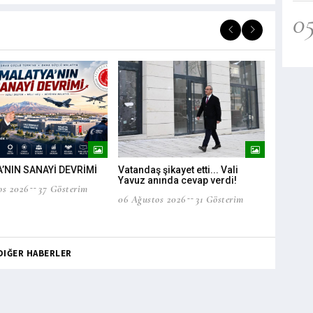
0
’NIN SANAYİ DEVRİMİ
Vatandaş şikayet etti... Vali
Barış Yıldız
Yavuz anında cevap verdi!
40 kişinin 
os 2026
37 Gösterim
06 Ağustos 2026
31 Gösterim
06 Ağustos
DIĞER HABERLER