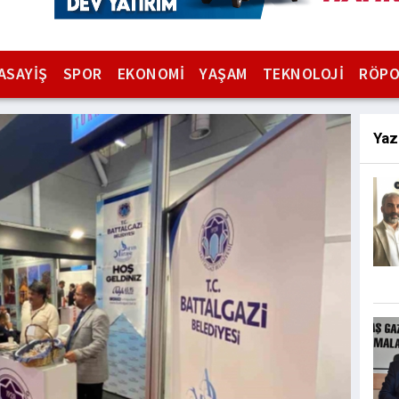
ASAYİŞ
SPOR
EKONOMİ
YAŞAM
TEKNOLOJİ
RÖPO
Yaz