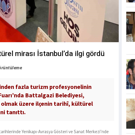
türel mirası İstanbul’da ilgi gördü
örüntüleme
inden fazla turizm profesyonelinin
 Fuarı’nda Battalgazi Belediyesi,
lmak üzere ilçenin tarihî, kültürel
i tanıttı.
tarihlerinde Yenikapı-Avrasya Gösteri ve Sanat Merkezi’nde