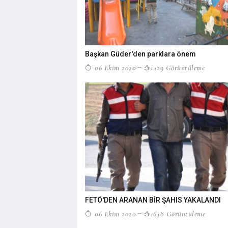
Başkan Güder'den parklara önem
06 Ekim 2020
1429 Görüntüleme
FETÖ'DEN ARANAN BİR ŞAHIS YAKALANDI
06 Ekim 2020
1648 Görüntüleme