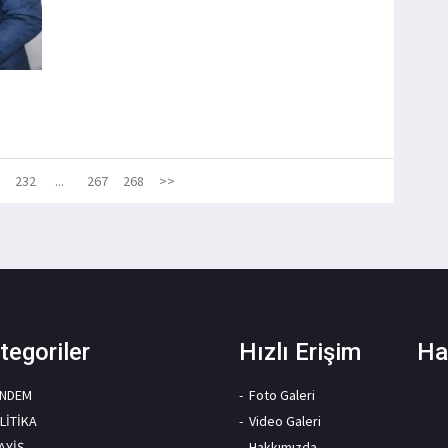
232
...
267
268
>>
tegoriler
Hızlı Erişim
Ha
NDEM
Foto Galeri
LİTİKA
Video Galeri
AYİŞ
Hakkımızda