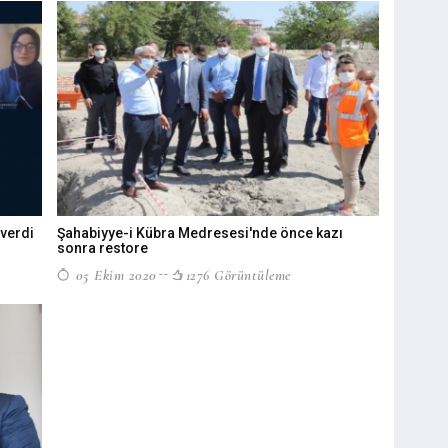
 verdi
Şahabiyye-i Kübra Medresesi'nde önce kazı
sonra restore
05 Ekim 2020
1276 Görüntüleme