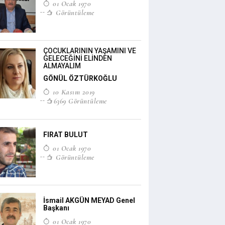
01 Ocak 1970
Görüntüleme
ÇOCUKLARININ YAŞAMINI VE
GELECEĞİNİ ELİNDEN
ALMAYALIM
GÖNÜL ÖZTÜRKOĞLU
10 Kasım 2019
6369 Görüntüleme
FIRAT BULUT
01 Ocak 1970
Görüntüleme
İsmail AKGÜN MEYAD Genel
Başkanı
01 Ocak 1970