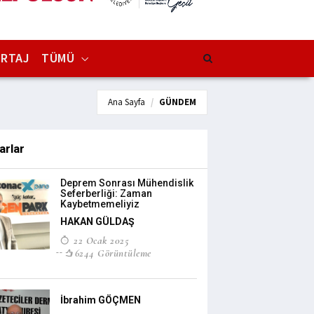
RTAJ
TÜMÜ
Ana Sayfa
GÜNDEM
arlar
Deprem Sonrası Mühendislik
Seferberliği: Zaman
Kaybetmemeliyiz
HAKAN GÜLDAŞ
22 Ocak 2025
6244 Görüntüleme
İbrahim GÖÇMEN