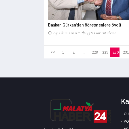
Başkan Gürkan'dan öğretmenlere övgü
05 Ekim 2020
1458 Görüntüleme
<<
1
2
...
228
229
230
231
Ka
GÜ
PO
AS