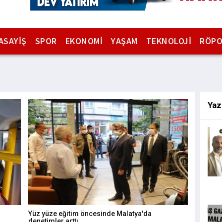
ASAYİŞ
SPOR
EKONOMİ
YAŞAM
TEKNOLOJİ
RÖPO
Yaz
Yüz yüze eğitim öncesinde Malatya'da
denetimler arttı