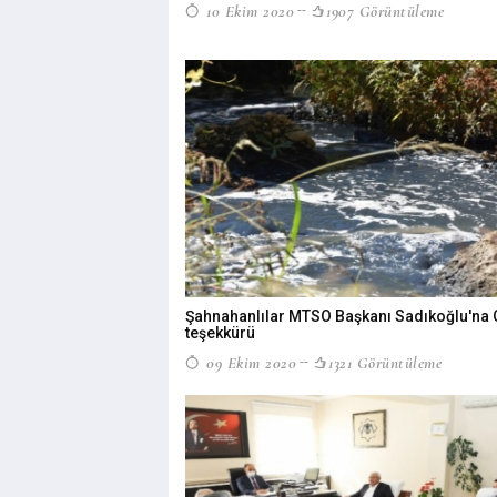
10 Ekim 2020
1907 Görüntüleme
Şahnahanlılar MTSO Başkanı Sadıkoğlu'na
teşekkürü
09 Ekim 2020
1321 Görüntüleme