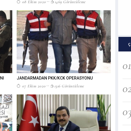
08 Ekim 2020
1469 Görüntüleme
Ç
0
NI
JANDARMADAN PKK/KCK OPERASYONU
0
07 Ekim 2020
1316 Görüntüleme
0