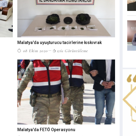
Malatya'da uyuşturucu tacirlerine kıskıvrak
08 Ekim 2020
1261 Görüntüleme
Malatya'da FETÖ Operasyonu