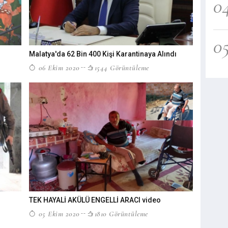
0
0
Malatya'da 62 Bin 400 Kişi Karantinaya Alındı
06 Ekim 2020
1544 Görüntüleme
TEK HAYALİ AKÜLÜ ENGELLİ ARACI video
05 Ekim 2020
1810 Görüntüleme