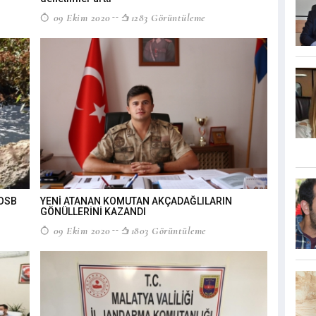
09 Ekim 2020
1283 Görüntüleme
 OSB
YENİ ATANAN KOMUTAN AKÇADAĞLILARIN
GÖNÜLLERİNİ KAZANDI
09 Ekim 2020
1803 Görüntüleme