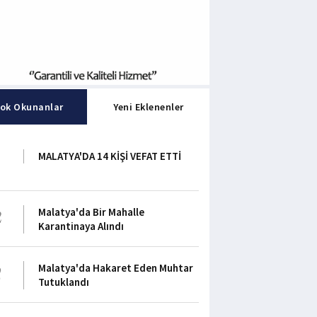
ok Okunanlar
Yeni Eklenenler
1
MALATYA'DA 14 KİŞİ VEFAT ETTİ
2
Malatya'da Bir Mahalle
Karantinaya Alındı
3
Malatya'da Hakaret Eden Muhtar
Tutuklandı